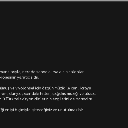
manslarıyla, nerede sahne alırsa alsın salonları
rojesinin yaratıcısıdır.
rulmuş ve viyolonsel için özgün müzik ile canlı icraya
am; dünya çapındaki hitleri, çağdaş müziği ve ulusal
ü Türk televizyon dizilerinin ezgilerini de barındırır.
i en iyi biçimiyle işiteceğiniz ve unutulmaz bir