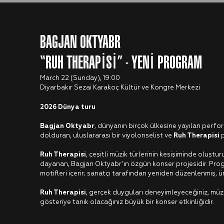
BAGJAN OKTYABR
“RUH THERAPİSİ” - YENİ PROGRAM
March 22 (Sunday), 19:00
Diyarbakır Sezai Karakoç Kültür ve Kongre Merkezi
2026 Dünya turu
Bagjan Oktyabr
, dünyanın birçok ülkesine yayılan perfor
dolduran, uluslararası bir viyolonselist ve
Ruh Therapisi
p
Ruh Therapisi
, çeşitli müzik türlerinin kesişiminde oluştu
dayanan, Bagjan Oktyabr’ın özgün konser projesidir. Progr
motifleri içerir; sanatçı tarafından yeniden düzenlenmiş, ünl
Ruh Therapisi
, gerçek duyguları deneyimleyeceğiniz, müziğ
gösteriye tanık olacağınız büyük bir konser etkinliğidir.