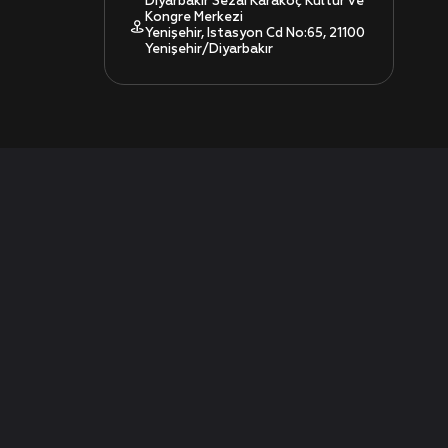
Diyarbakır Sezai Karakoç Kültür ve
Kongre Merkezi
Yenişehir, Istasyon Cd No:65, 21100
Yenişehir/Diyarbakır